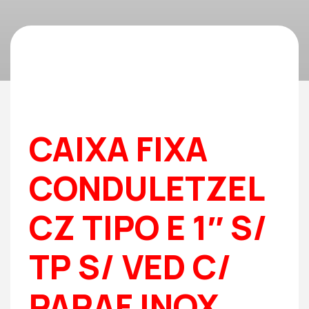
CAIXA FIXA
CONDULETZEL
CZ TIPO E 1″ S/
TP S/ VED C/
PARAF INOX