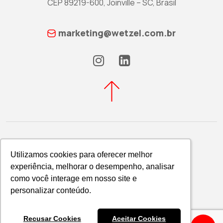
CEP 89219-600, Joinville – SC, Brasil
marketing@wetzel.com.br
Utilizamos cookies para oferecer melhor
Utilizamos cookies para oferecer melhor
experiência, melhorar o desempenho, analisar
experiência, melhorar o desempenho, analisar
Política de Privacidade
como você interage em nosso site e
como você interage em nosso site e
WETZEL S/A © 2026
personalizar conteúdo.
personalizar conteúdo.
Recusar Cookies
Recusar Cookies
Aceitar Cookies
Aceitar Cookies