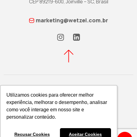
CEP 89219-600, Joinville – SC, Brasil
marketing@wetzel.com.br
Utilizamos cookies para oferecer melhor
Utilizamos cookies para oferecer melhor
experiência, melhorar o desempenho, analisar
experiência, melhorar o desempenho, analisar
Política de Privacidade
como você interage em nosso site e
como você interage em nosso site e
WETZEL S/A © 2026
personalizar conteúdo.
personalizar conteúdo.
Recusar Cookies
Recusar Cookies
Aceitar Cookies
Aceitar Cookies