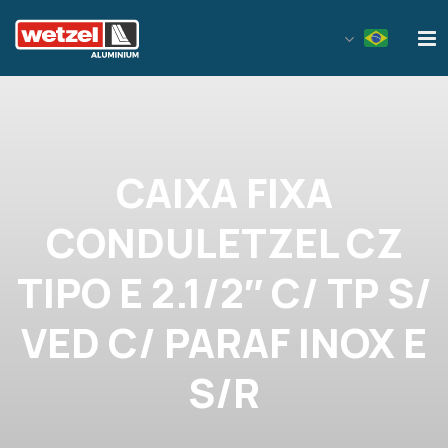
Wetzel Aluminium
CAIXA FIXA
CONDULETZEL CZ
TIPO E 2.1/2″ C/ TP S/
VED C/ PARAF INOX E
S/R