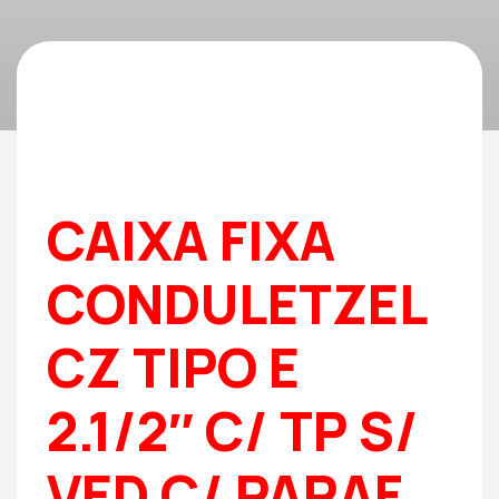
CAIXA FIXA
CONDULETZEL
CZ TIPO E
2.1/2″ C/ TP S/
VED C/ PARAF