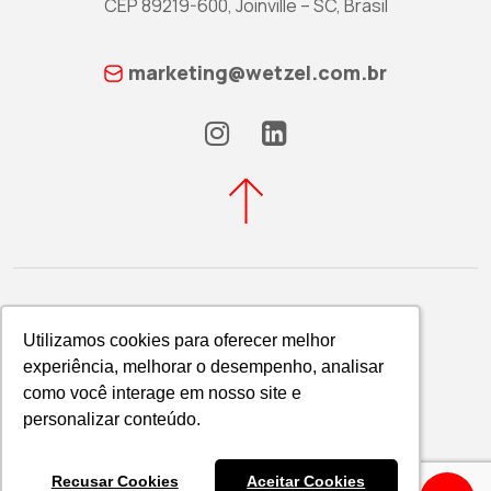
CEP 89219-600, Joinville – SC, Brasil
marketing@wetzel.com.br
Utilizamos cookies para oferecer melhor
Utilizamos cookies para oferecer melhor
experiência, melhorar o desempenho, analisar
experiência, melhorar o desempenho, analisar
Política de Privacidade
como você interage em nosso site e
como você interage em nosso site e
WETZEL S/A © 2026
personalizar conteúdo.
personalizar conteúdo.
Recusar Cookies
Recusar Cookies
Aceitar Cookies
Aceitar Cookies