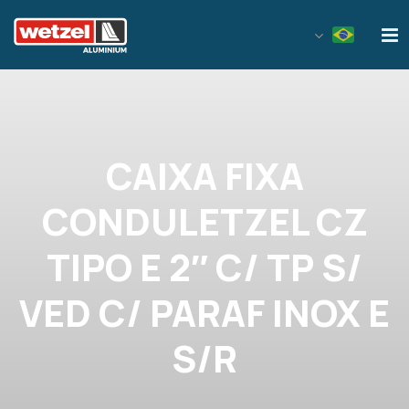
Wetzel Aluminium
CAIXA FIXA
CONDULETZEL CZ
TIPO E 2″ C/ TP S/
VED C/ PARAF INOX E
S/R