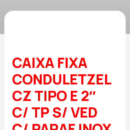
CAIXA FIXA
CONDULETZEL
CZ TIPO E 2″
C/ TP S/ VED
C/ PARAF INOX