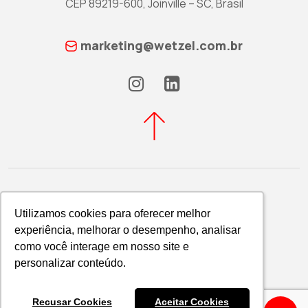
CEP 89219-600, Joinville – SC, Brasil
marketing@wetzel.com.br
Utilizamos cookies para oferecer melhor
Utilizamos cookies para oferecer melhor
experiência, melhorar o desempenho, analisar
experiência, melhorar o desempenho, analisar
Política de Privacidade
como você interage em nosso site e
como você interage em nosso site e
WETZEL S/A © 2026
personalizar conteúdo.
personalizar conteúdo.
Recusar Cookies
Recusar Cookies
Aceitar Cookies
Aceitar Cookies