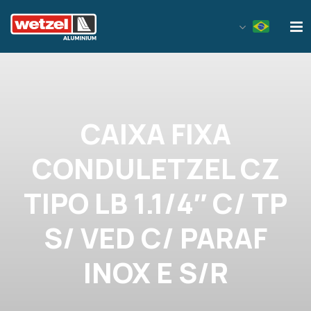
Wetzel Aluminium
CAIXA FIXA
CONDULETZEL CZ
TIPO LB 1.1/4″ C/ TP
S/ VED C/ PARAF
INOX E S/R