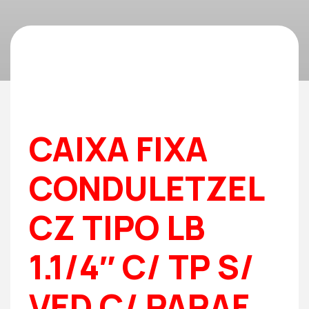
CAIXA FIXA
CONDULETZEL
CZ TIPO LB
1.1/4″ C/ TP S/
VED C/ PARAF