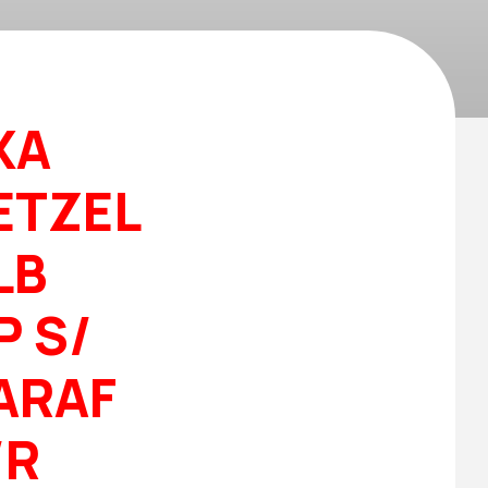
XA
ETZEL
LB
P S/
PARAF
/R