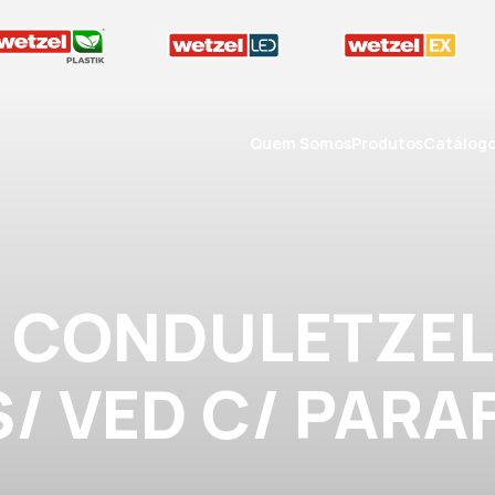
Quem Somos
Produtos
Catálog
A CONDULETZEL 
S/ VED C/ PARA