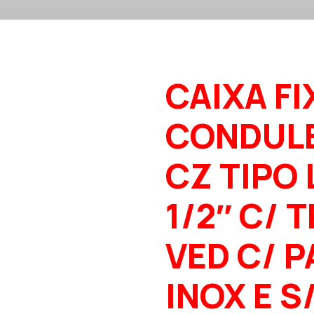
CAIXA FI
CONDUL
CZ TIPO 
1/2″ C/ T
VED C/ 
INOX E S