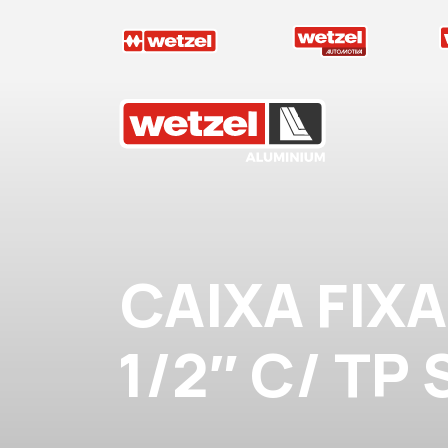
Wetzel Aluminium
CAIXA FIX
1/2″ C/ TP 