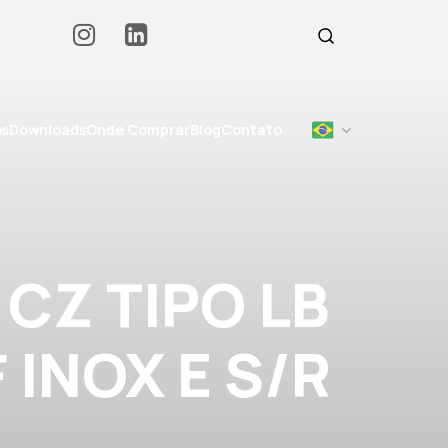
os
Downloads
Onde Comprar
Blog
Contato
CZ TIPO LB
F INOX E S/R