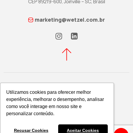
CEP 89219-600, Joinville – SC, Brasil
marketing@wetzel.com.br
Utilizamos cookies para oferecer melhor
Utilizamos cookies para oferecer melhor
experiência, melhorar o desempenho, analisar
experiência, melhorar o desempenho, analisar
Política de Privacidade
como você interage em nosso site e
como você interage em nosso site e
WETZEL S/A © 2026
personalizar conteúdo.
personalizar conteúdo.
Recusar Cookies
Recusar Cookies
Aceitar Cookies
Aceitar Cookies