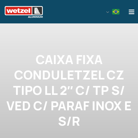
Wetzel Aluminium
CAIXA FIXA
CONDULETZEL CZ
TIPO LL 2″ C/ TP S/
VED C/ PARAF INOX E
S/R