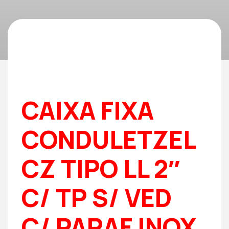
CAIXA FIXA
CONDULETZEL
CZ TIPO LL 2″
C/ TP S/ VED
C/ PARAF INOX