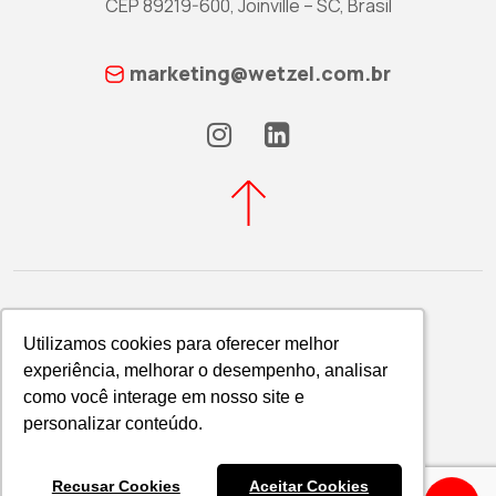
CEP 89219-600, Joinville – SC, Brasil
marketing@wetzel.com.br
Utilizamos cookies para oferecer melhor
Utilizamos cookies para oferecer melhor
experiência, melhorar o desempenho, analisar
experiência, melhorar o desempenho, analisar
Política de Privacidade
como você interage em nosso site e
como você interage em nosso site e
WETZEL S/A © 2026
personalizar conteúdo.
personalizar conteúdo.
Recusar Cookies
Recusar Cookies
Aceitar Cookies
Aceitar Cookies