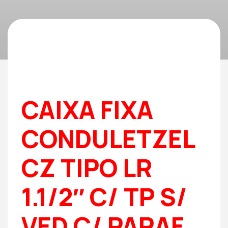
CAIXA FIXA
CONDULETZEL
CZ TIPO LR
1.1/2″ C/ TP S/
VED C/ PARAF