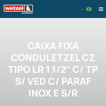
Wetzel Aluminium
CAIXA FIXA
CONDULETZEL CZ
TIPO LR 1.1/2″ C/ TP
S/ VED C/ PARAF
INOX E S/R