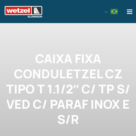
Wetzel Aluminium
CAIXA FIXA
CONDULETZEL CZ
TIPO T 1.1/2″ C/ TP S/
VED C/ PARAF INOX E
S/R