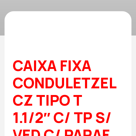
CAIXA FIXA
CONDULETZEL
CZ TIPO T
1.1/2″ C/ TP S/
VED C/ PARAF