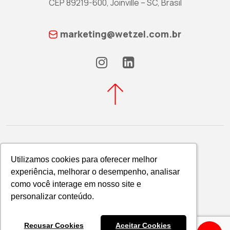
CEP 89219-600, Joinville – SC, Brasil
marketing@wetzel.com.br
Utilizamos cookies para oferecer melhor
Utilizamos cookies para oferecer melhor
experiência, melhorar o desempenho, analisar
experiência, melhorar o desempenho, analisar
Política de Privacidade
como você interage em nosso site e
como você interage em nosso site e
WETZEL S/A © 2026
personalizar conteúdo.
personalizar conteúdo.
Recusar Cookies
Recusar Cookies
Aceitar Cookies
Aceitar Cookies