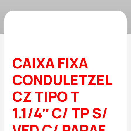
CAIXA FIXA
CONDULETZEL
CZ TIPO T
1.1/4″ C/ TP S/
VED C/ PARAF