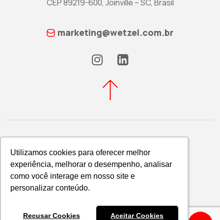
CEP 89219-600, Joinville – SC, Brasil
marketing@wetzel.com.br
Utilizamos cookies para oferecer melhor
Utilizamos cookies para oferecer melhor
experiência, melhorar o desempenho, analisar
experiência, melhorar o desempenho, analisar
Política de Privacidade
como você interage em nosso site e
como você interage em nosso site e
WETZEL S/A © 2026
personalizar conteúdo.
personalizar conteúdo.
Recusar Cookies
Recusar Cookies
Aceitar Cookies
Aceitar Cookies