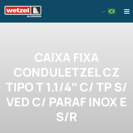
Wetzel Aluminium
CAIXA FIXA
CONDULETZEL CZ
TIPO T 1.1/4″ C/ TP S/
VED C/ PARAF INOX E
S/R