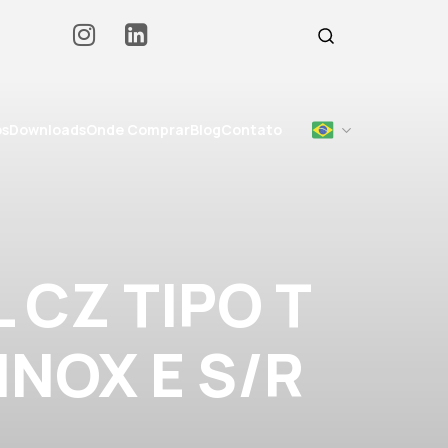
os
Downloads
Onde Comprar
Blog
Contato
 CZ TIPO T
 INOX E S/R