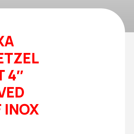
XA
ETZEL
T 4″
 VED
 INOX