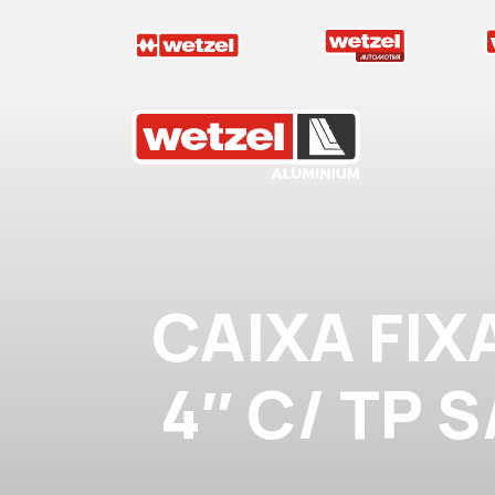
Wetzel Aluminium
CAIXA FIX
4″ C/ TP S