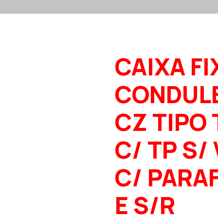
CAIXA FI
CONDUL
CZ TIPO 
C/ TP S/
C/ PARAF
E S/R