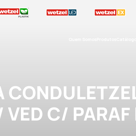
Quem Somos
Produtos
Catálog
A CONDULETZEL
/ VED C/ PARAF