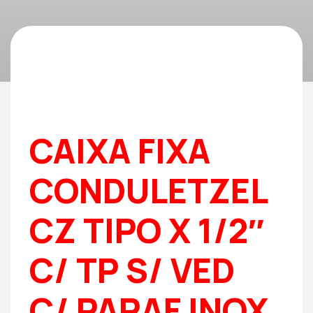
CAIXA FIXA
CONDULETZEL
CZ TIPO X 1/2″
C/ TP S/ VED
C/ PARAF INOX