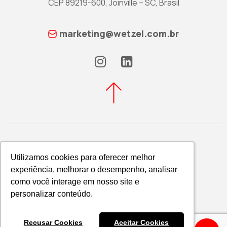
CEP 89219-600, Joinville – SC, Brasil
marketing@wetzel.com.br
Utilizamos cookies para oferecer melhor
Utilizamos cookies para oferecer melhor
experiência, melhorar o desempenho, analisar
experiência, melhorar o desempenho, analisar
Política de Privacidade
como você interage em nosso site e
como você interage em nosso site e
WETZEL S/A © 2026
personalizar conteúdo.
personalizar conteúdo.
Recusar Cookies
Recusar Cookies
Aceitar Cookies
Aceitar Cookies