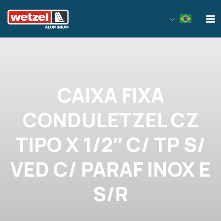
Wetzel Aluminium
CAIXA FIXA
CONDULETZEL CZ
TIPO X 1/2″ C/ TP S/
VED C/ PARAF INOX E
S/R