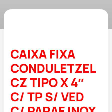
CAIXA FIXA
CONDULETZEL
CZ TIPO X 4″
C/ TP S/ VED
C/ PARAF INOX