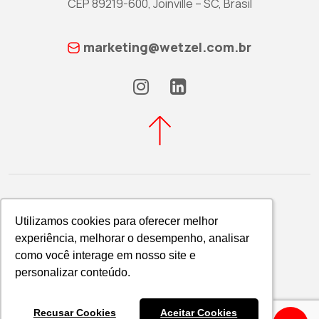
CEP 89219-600, Joinville – SC, Brasil
marketing@wetzel.com.br
Utilizamos cookies para oferecer melhor
Utilizamos cookies para oferecer melhor
experiência, melhorar o desempenho, analisar
experiência, melhorar o desempenho, analisar
Política de Privacidade
como você interage em nosso site e
como você interage em nosso site e
WETZEL S/A © 2026
personalizar conteúdo.
personalizar conteúdo.
Recusar Cookies
Recusar Cookies
Aceitar Cookies
Aceitar Cookies