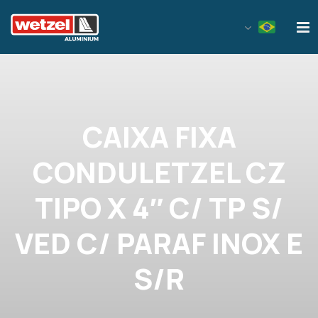
Wetzel Aluminium
CAIXA FIXA
CONDULETZEL CZ
TIPO X 4″ C/ TP S/
VED C/ PARAF INOX E
S/R