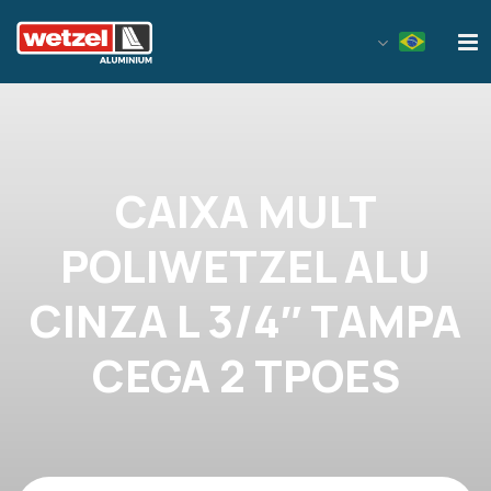
Wetzel Aluminium
CAIXA MULT
POLIWETZEL ALU
CINZA L 3/4″ TAMPA
CEGA 2 TPOES