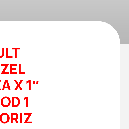
ULT
ZEL
A X 1″
OD 1
ORIZ