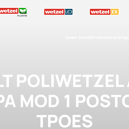
Quem Somos
Produtos
Catálog
T POLIWETZEL
PA MOD 1 POST
TPOES