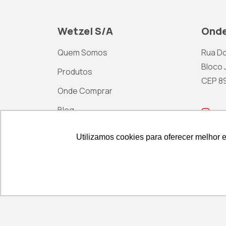
Wetzel S/A
Onde
Quem Somos
Rua Do
Bloco J
Produtos
CEP 892
Onde Comprar
Blog
ma
Contato
Utilizamos cookies para oferecer melhor 
Utilizamos cookies para oferecer melhor 