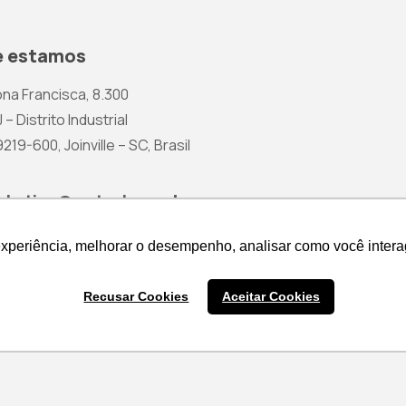
 estamos
na Francisca, 8.300
 – Distrito Industrial
19-600, Joinville – SC, Brasil
rketing@wetzel.com.br
experiência, melhorar o desempenho, analisar como você intera
experiência, melhorar o desempenho, analisar como você intera
Recusar Cookies
Recusar Cookies
Aceitar Cookies
Aceitar Cookies
Cotação de Produtos
Política 
Nenhum produto na cesta