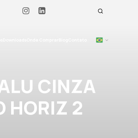
os
Downloads
Onde Comprar
Blog
Contato
 ALU CINZA
O HORIZ 2