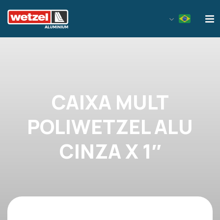
Wetzel Aluminium
CAIXA MULT
POLIWETZEL ALU
CINZA X 1″