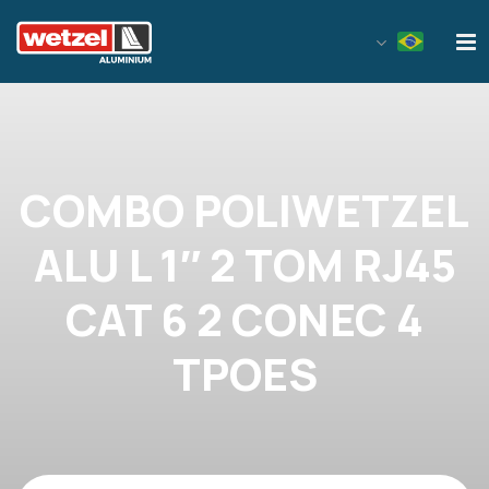
Wetzel Aluminium
COMBO POLIWETZEL
ALU L 1″ 2 TOM RJ45
CAT 6 2 CONEC 4
TPOES