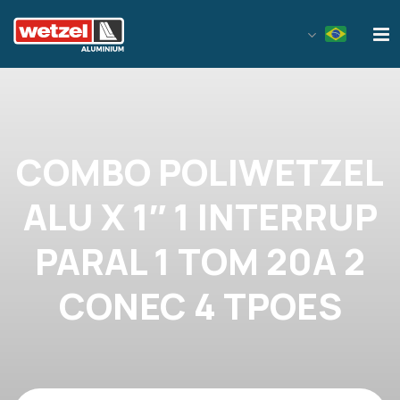
Wetzel Aluminium
COMBO POLIWETZEL
ALU X 1″ 1 INTERRUP
PARAL 1 TOM 20A 2
CONEC 4 TPOES