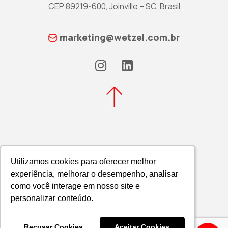
CEP 89219-600, Joinville – SC, Brasil
marketing@wetzel.com.br
Utilizamos cookies para oferecer melhor
Utilizamos cookies para oferecer melhor
experiência, melhorar o desempenho, analisar
experiência, melhorar o desempenho, analisar
Política de Privacidade
como você interage em nosso site e
como você interage em nosso site e
WETZEL S/A © 2026
personalizar conteúdo.
personalizar conteúdo.
Recusar Cookies
Recusar Cookies
Aceitar Cookies
Aceitar Cookies