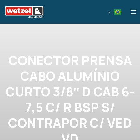
Wetzel Aluminium
CONECTOR PRENSA
CABO ALUMÍNIO
CURTO 3/8″ D CAB 6-
7,5 C/ R BSP S/
CONTRAPOR C/ VED
VD