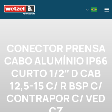
Wetzel Aluminium
CONECTOR PRENSA
CABO ALUMÍNIO IP66
CURTO 1/2″ D CAB
12,5-15 C/ R BSP C/
CONTRAPOR C/ VED
CZ