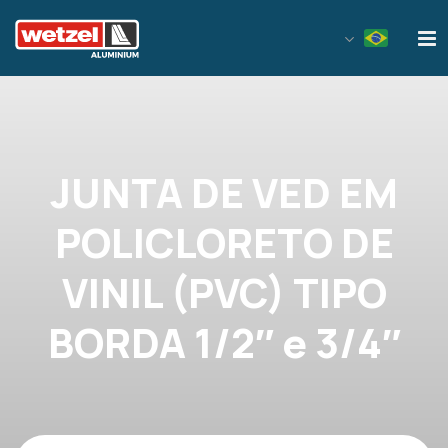
Wetzel Aluminium
JUNTA DE VED EM
POLICLORETO DE
VINIL (PVC) TIPO
BORDA 1/2″ e 3/4″