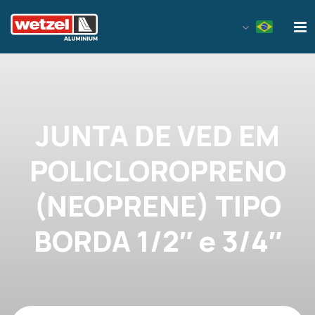
Wetzel Aluminium
JUNTA DE VED EM
POLICLOROPRENO
(NEOPRENE) TIPO
BORDA 1/2″ e 3/4″