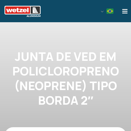
Wetzel Aluminium
JUNTA DE VED EM
POLICLOROPRENO
(NEOPRENE) TIPO
BORDA 2″