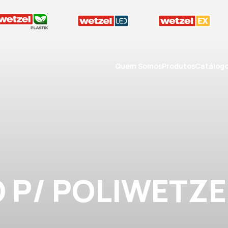
Quem Somos
Produtos
Catálog
 P/ POLIWETZEL