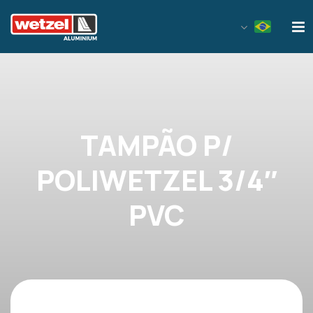
Wetzel Aluminium
TAMPÃO P/
POLIWETZEL 3/4″
PVC