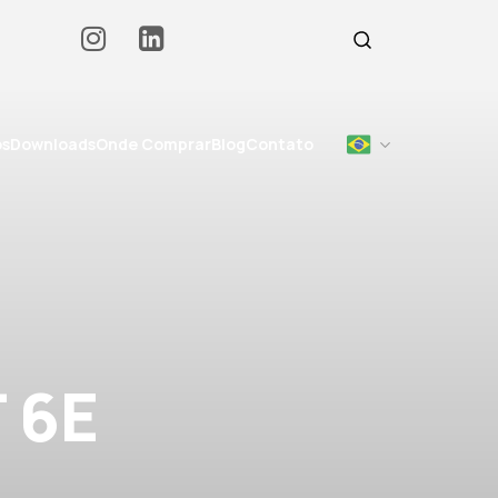
os
Downloads
Onde Comprar
Blog
Contato
 6E