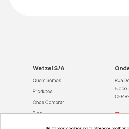
Wetzel S/A
Onde
Quem Somos
Rua Do
Bloco J
Produtos
CEP 892
Onde Comprar
Blog
ma
Contato
Utilizamos cookies para oferecer melhor 
Utilizamos cookies para oferecer melhor 