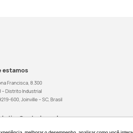
 estamos
na Francisca, 8.300
 – Distrito Industrial
19-600, Joinville – SC, Brasil
rketing@wetzel.com.br
experiência, melhorar o desempenho, analisar como você intera
experiência, melhorar o desempenho, analisar como você intera